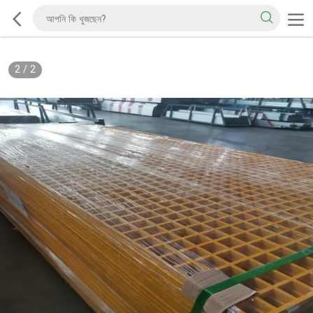
2
/
2