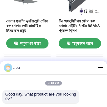
ভিআর শো
সোলার ফ্ল্যাশিং অ্যাটাচমেন্ট মেটাল
টিন অ্যালুমিনিয়াম মেটাল রুফ
রুফ সোলার ফটোভোলটাইক
সোলার মাউন্টিং সিস্টেম 88M/S
আমাদের সম্পর্কে
টিনের ছাদ মাউন্ট
প্যানেল ক্লিপ
অনুসন্ধান পাঠান
অনুসন্ধান পাঠান
কারখানা ভ্রমণ
মান নিয়ন্ত্রণ
Lipu
যোগাযোগ করুন
4:18 PM
মামলা
Good day, what product are you looking 
for?
সোলার পিভি মাউন্টিং সিস্টেম
ত্রিভুজ 60m/S মেটাল রুফ
আবাসিক অ্যানোডাইজড মেটাল