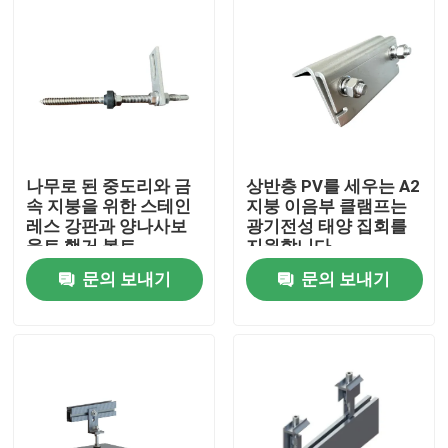
나무로 된 중도리와 금
상반층 PV를 세우는 A2
속 지붕을 위한 스테인
지붕 이음부 클램프는
레스 강판과 양나사보
광기전성 태양 집회를
울트 행거 볼트
지원합니다
문의 보내기
문의 보내기
집
제품
화면