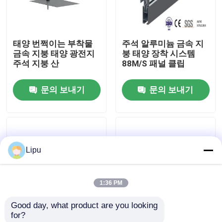
VR 전시회
태양 번쩍이는 부착물
주석 알루미늄 금속 지
금속 지붕 태양 광전지
붕 태양 장착 시스템
우리에 대하여
주석 지붕 산
88M/S 패널 클립
문의 보내기
문의 보내기
공장 여행
품질 관리
Lipu
연락주세요
1:36 PM
경우
Good day, what product are you looking 
for?
태양 피프 장착 시스템
트라이앵글 60m/S 금
이음새 클램프를 세우