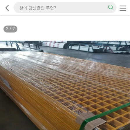
2
/
2