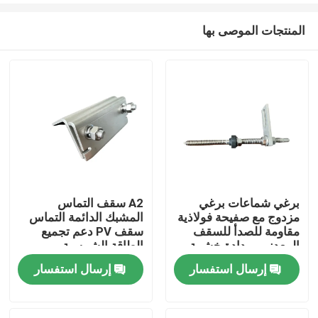
المنتجات الموصى بها
برغي شماعات برغي
A2 سقف التماس
مزدوج مع صفيحة فولاذية
المشبك الدائمة التماس
بيت
مقاومة للصدأ للسقف
سقف PV دعم تجميع
المعدني بمدادة خشبية
الطاقة الشمسية
الكهروضوئية
إرسال استفسار
إرسال استفسار
منتجات
أشرطة فيديو