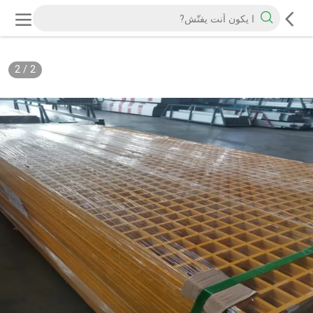
2
/
2