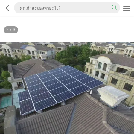
2
/
3