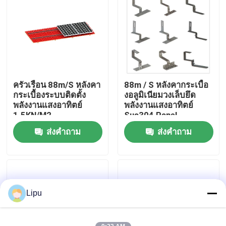
การแสดง VR
เกี่ยวกับเรา
ครัวเรือน 88m/S หลังคา
88m / S หลังคากระเบื้อ
ทัวร์โรงงาน
กระเบื้องระบบติดตั้ง
งอลูมิเนียมวงเล็บยึด
พลังงานแสงอาทิตย์
พลังงานแสงอาทิตย์
1.5KN/M2
Sus304 Panel
ควบคุมคุณภาพ
ส่งคำถาม
ส่งคำถาม
ติดต่อเรา
กรณี
Lipu
ระบบติดตั้งพลังงานแสงอาทิตย์