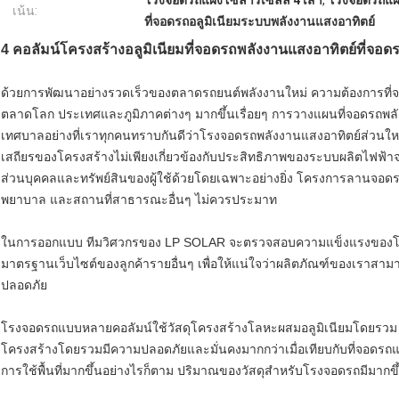
โรงจอดรถแผงโซลาร์เซลล์ 4 เสา
,
โรงจอดรถแผง
เน้น:
ที่จอดรถอลูมิเนียมระบบพลังงานแสงอาทิตย์
4 คอลัมน์โครงสร้างอลูมิเนียมที่จอดรถพลังงานแสงอาทิตย์ที่จอ
ด้วยการพัฒนาอย่างรวดเร็วของตลาดรถยนต์พลังงานใหม่ ความต้องการที่จอดรถ
ตลาดโลก ประเทศและภูมิภาคต่างๆ มากขึ้นเรื่อยๆ การวางแผนที่จอดรถพ
เทศบาลอย่างที่เราทุกคนทราบกันดีว่าโรงจอดรถพลังงานแสงอาทิตย์ส่วนใ
เสถียรของโครงสร้างไม่เพียงเกี่ยวข้องกับประสิทธิภาพของระบบผลิตไฟฟ้าจ
ส่วนบุคคลและทรัพย์สินของผู้ใช้ด้วยโดยเฉพาะอย่างยิ่ง โครงการลานจอดร
พยาบาล และสถานที่สาธารณะอื่นๆ ไม่ควรประมาท
ในการออกแบบ ทีมวิศวกรของ LP SOLAR จะตรวจสอบความแข็งแรงของโ
มาตรฐานเว็บไซต์ของลูกค้ารายอื่นๆ เพื่อให้แน่ใจว่าผลิตภัณฑ์ของเรา
ปลอดภัย
โรงจอดรถแบบหลายคอลัมน์ใช้วัสดุโครงสร้างโลหะผสมอลูมิเนียมโดยรวม มี
โครงสร้างโดยรวมมีความปลอดภัยและมั่นคงมากกว่าเมื่อเทียบกับที่จอดรถแ
การใช้พื้นที่มากขึ้นอย่างไรก็ตาม ปริมาณของวัสดุสำหรับโรงจอดรถมีมากขึ