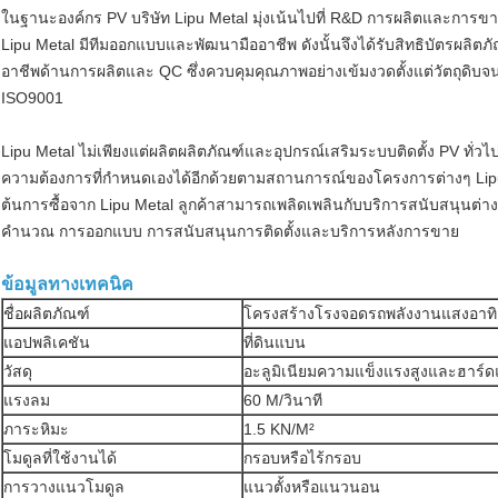
ในฐานะองค์กร PV บริษัท Lipu Metal มุ่งเน้นไปที่ R&D การผลิตและการข
Lipu Metal มีทีมออกแบบและพัฒนามืออาชีพ ดังนั้นจึงได้รับสิทธิบัตรผล
อาชีพด้านการผลิตและ QC ซึ่งควบคุมคุณภาพอย่างเข้มงวดตั้งแต่วัตถุด
ISO9001
Lipu Metal ไม่เพียงแต่ผลิตผลิตภัณฑ์และอุปกรณ์เสริมระบบติดตั้ง PV ทั
ความต้องการที่กำหนดเองได้อีกด้วยตามสถานการณ์ของโครงการต่างๆ Lipu Me
ต้นการซื้อจาก Lipu Metal ลูกค้าสามารถเพลิดเพลินกับบริการสนับสนุนต
คำนวณ การออกแบบ การสนับสนุนการติดตั้งและบริการหลังการขาย
ข้อมูลทางเทคนิค
ชื่อผลิตภัณฑ์
โครงสร้างโรงจอดรถพลังงานแสงอาทิตย
แอปพลิเคชัน
ที่ดินแบน
วัสดุ
อะลูมิเนียมความแข็งแรงสูงและฮาร์ด
แรงลม
60 M/วินาที
ภาระหิมะ
1.5 KN/M²
โมดูลที่ใช้งานได้
กรอบหรือไร้กรอบ
การวางแนวโมดูล
แนวตั้งหรือแนวนอน