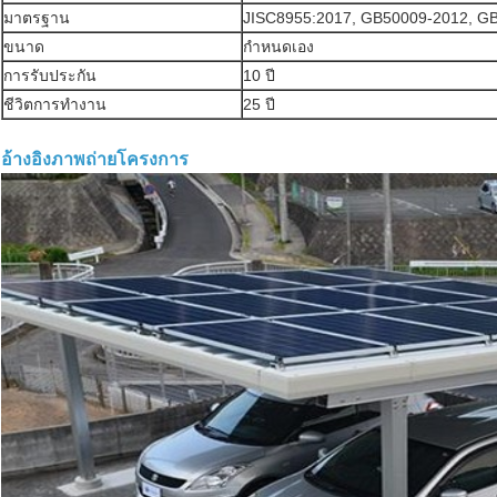
มาตรฐาน
JISC8955:2017, GB50009-2012, G
ขนาด
กำหนดเอง
การรับประกัน
10 ปี
ชีวิตการทำงาน
25 ปี
อ้างอิงภาพถ่ายโครงการ