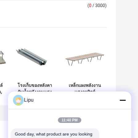
(
0
/ 3000)
ล์
โรงเก็บของหลังคา
เหล็กแผงพลังงาน
ว,
กันน้ำพลังงานแสง
แสงอาทิตย์
า
อาทิตย์ Carport
Carport เสาคู่ที่จอด
Lipu
ย์
กรอบแผงหลังคา
รถแผง Frameless
โครงสร้างระบบโซ
ลาร์เซลล์
11:40 PM
Good day, what product are you looking 