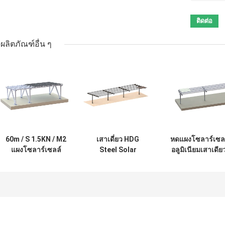
ผลิตภัณฑ์อื่น ๆ
60m / S 1.5KN / M2
เสาเดี่ยว HDG
หดแผงโซลาร์เซล
แผงโซลาร์เซลล์
Steel Solar
อลูมิเนียมเสาเดีย
Carport ภูมิทัศน์
Carport ฐาน
โรงจอดรถหลังค
ระบบไฟฟ้าโซลาร์
คอนกรีต PV
พลังงานแสงอาทิต
เซลล์
โครงสร้าง
แบบเรียบ