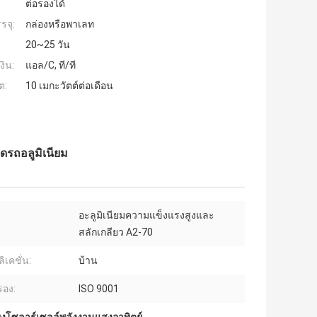
ต่อรองได้
รจุ:
กล่องหรือพาเลท
20~25 วัน
งิน:
แอล/C, ที/ที
ต:
10 เมกะวัตต์ต่อเดือน
ดรถอลูมิเนียม
อะลูมิเนียมความแข็งแรงสูงและ
สลักเกลียว A2-70
ิเคชั่น:
บ้าน
รอง:
ISO 9001