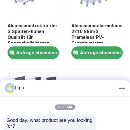
VR-Show
Aluminiumstruktur der
Aluminiumsolareinbaustru
3 Spalten-hohen
2x10 88m/S
Über uns
Qualität für
Frameless PV-
Sonnenkollektoren
Grundsysteme
Frameless
Anfrage absenden
Anfrage absenden
Fabrik-Ausflug
angebrachte PV-
Grundsysteme
Qualitätskontrolle
Lipu
Treten Sie mit uns in Verbindung
8:08 AM
Fälle
Good day, what product are you looking 
for?
Solarpv Systeme anbringend
Foto-voltaisches
AL6005 anodisierte