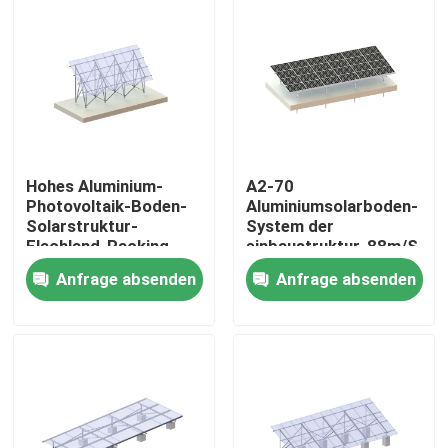
Hohes Aluminium-
A2-70
Photovoltaik-Boden-
Aluminiumsolarboden-
Solarstruktur-
System der
Flachland-Racking-
einbaustruktur-88m/S
System
Anfrage absenden
Anfrage absenden
Haus
Produkte
Videos