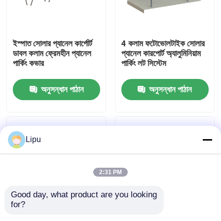
ভিআর শো
ইস্পাত সোলার প্যানেল কার্পোর্ট
4 কলাম ফটোভোলটাইক সোলার
ডাবল কলাম ফ্রেমহীন প্যানেল
প্যানেল কারপোর্ট অ্যালুমিনিয়াম
আমাদের সম্পর্কে
পার্কিং কভার
পার্কিং লট সিস্টেম
অনুসন্ধান পাঠান
অনুসন্ধান পাঠান
কারখানা ভ্রমণ
মান নিয়ন্ত্রণ
Lipu
যোগাযোগ করুন
2:31 PM
মামলা
Good day, what product are you looking 
for?
সোলার পিভি মাউন্টিং সিস্টেম
শেড ছাদ জলরোধী সোলার
একক কলাম এইচডিজি স্টিল