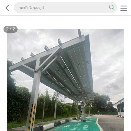
2
/
2