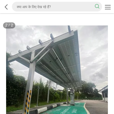
2
/
2