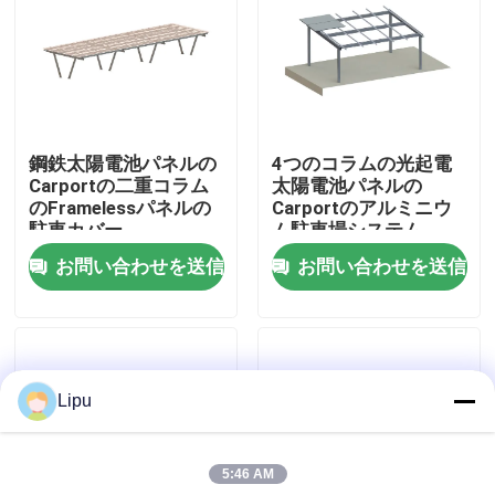
VRショー
私達について
鋼鉄太陽電池パネルの
4つのコラムの光起電
Carportの二重コラム
太陽電池パネルの
工場旅行
のFramelessパネルの
Carportのアルミニウ
駐車カバー
ム駐車場システム
お問い合わせを送信
お問い合わせを送信
品質管理
私達に連絡しなさい
Lipu
場合
5:46 AM
システムを取付ける太陽pv