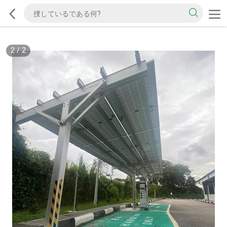
2
/
2