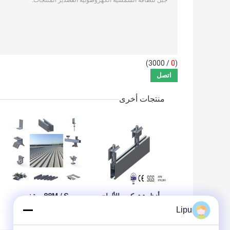
/ 3000)
0
(
منتجات أخرى
أنظمة تركيب الألواح
88M / S سقف
الشمسية للسقف
معدني بدون إطار بين
Lipu
المعدني من القصدير
قوسين 1.5KN / M2
والألومنيوم 88M / S
المموج