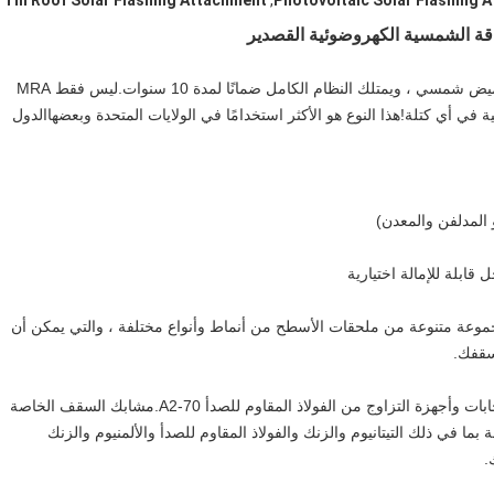
Tin Roof Solar Flashing Attachment
,
Photovoltaic Solar Flashing 
 الشمسية الكهروضوئية القصدير
MRA هو حل كامل مع سكة ​​عالمية ثورية ومشابك ومرفق وميض شمسي ، ويمتلك النظام الكامل ضمانًا لمدة 10 سنوات.ليس فقط MRA
ة في أي كتلة!هذا النوع هو الأكثر استخدامًا في الولايات المتحدة وبعضها
الدول
 المدلفن والمعدن)
قابلة للإمالة اختيارية
 LP SOLAR بتصميم وتطوير مجموعة متنوعة من ملحقات الأسطح من أنماط وأنواع مختلفة ، والتي يمكن أن
سقفك.
معظم المشابك مصنوعة من الألومنيوم عالي الشد.جميع السحابات وأجهزة التزاوج من الفولاذ المقاوم للصدأ A2-70.مشابك السقف الخاصة
بما في ذلك التيتانيوم والزنك والفولاذ المقاوم للصدأ والألمنيوم والزنك