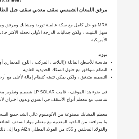
Attachment
مرفق اللمعان الشمسي سقف معدني سقف جبل للطاقة
سهل التثبيت ، ولكن جماليات الدرجة الأولى تجعله الأكثر جاذبي
الأمريكية.
ميزة:
مناسبة للأسطح المائلة ((البلاط ، المركب ، اللوح المعماري أو
النظام متوافق مع حلول السكك الحديدية العادية
التصميم متدفق ، ولكن يمكن تثبيته كنظام إمالة لأعلى مع أرجل 
في ضوء هذا الموقف ، قامت
تتناسب مع معظم أنواع الأسقف في السوق وبدون اختراق لأ
بنا متوافقة من الناحية المعدنية مع معظم مواد السقف الشائعة 
والفولاذ المجلفن و 55٪ من الفولاذ المطلي AlZn وما إلى ذلك.