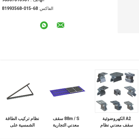
الفاكس:
86-510-86539918
A2 الكهروضوئية
88m / S سقف
نظام تركيب الطاقة
سقف معدني نظام
معدني التجارية
الشمسية على
تركيب الطاقة
المشابك الشمسية
السقف المعدني
الشمسية الألومنيوم
الكهروضوئية سقف
المثلث 60 م / ث