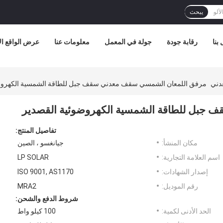
يبحث
بنا
رقابة جودة
جولة في المعمل
معلومات عنا
عرض الواقع ا
دني
مرفق اللمعان الشمسي سقف معدني سقف جبل للطاقة الشمسية الكهروض
جبل للطاقة الشمسية الكهروضوئية القصدير
تفاصيل المنتج:
مكان المنشأ:
جيانغسو ، الصين
اسم العلامة التجارية:
LP SOLAR
إصدار الشهادات:
ISO 9001, AS1170
رقم الموديل:
MRA2
شروط الدفع والشحن:
الحد الأدنى لكمية:
100 كيلو واط