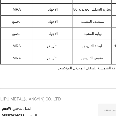
نجارة السكك الحديدية 50
الاجهاد
MRA
منتصف المشبك
الاجهاد
الجميع
نهاية المشبك
الاجهاد
الجميع
H
لوحة التأريض
التأريض
MRA
مقبض التأريض
التأريض
MRA
,
اقة الشمسية للسقف المعدني المؤكسد
LIPU METAL(JIANGYIN) CO., LTD
اتصل شخص:
Wang
الهاتف ::
18961678589