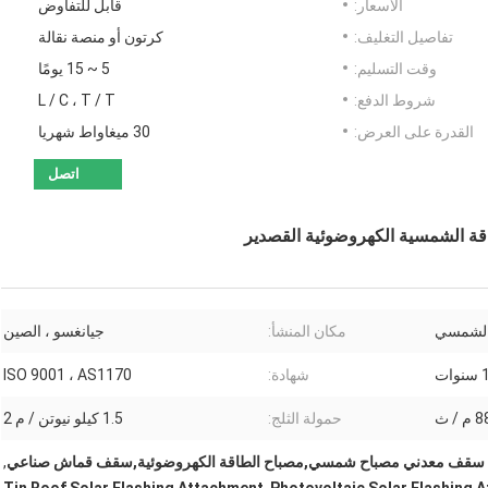
الأسعار:
قابل للتفاوض
تفاصيل التغليف:
كرتون أو منصة نقالة
وقت التسليم:
5 ~ 15 يومًا
شروط الدفع:
L / C ، T / T
القدرة على العرض:
30 ميغاواط شهريا
اتصل
 الشمسية الكهروضوئية القصدير
الشمسي
مكان المنشأ:
جيانغسو ، الصين
وات
شهادة:
ISO 9001 ، AS1170
 م / ث
حمولة الثلج:
1.5 كيلو نيوتن / م 2
سقف معدني مصباح شمسي,مصباح الطاقة الكهروضوئية,سقف قماش صناعي
,