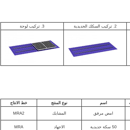
2. تركيب السكك الحديدية
3. تركيب لوحة
اسم
نوع المنتج
خط الانتاج
امض مرفق
المشابك
MRA2
50 سكة حديدية
الاجهاد
MRA