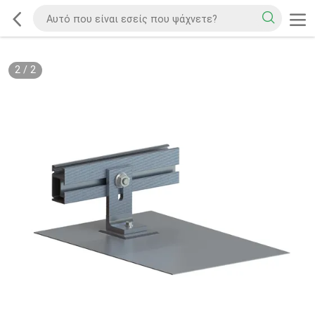
2
/
2