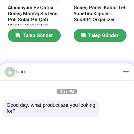
Alüminyum Ev Çatısı
Güneş Paneli Kablo Tel
Güneş Montaj Sistemi,
Yönetim Klipsleri
SG Gösterisi
Poli Solar PV Çatı
Sus304 Organizer
Montaj Sistemleri
Talep Gönder
Talep Gönder
Hakkımızda
Fabrika turu
Lipu
Kalite kontrol
3:33 PM
Bize Ulaşın
Good day, what product are you looking 
for?
Vakalar
Alüminyum Alaşımlı
Doğal Eloksallı Güneş
Güneş Paneli
Paneli Fotovoltaik
Fotovoltaik Sistem
Sistem Alüminyum
Güneş Enerjisi İnce
Topraklama Pabucu
Solar PV Montaj Sistemleri