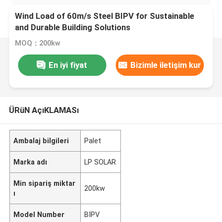
Wind Load of 60m/s Steel BIPV for Sustainable
and Durable Building Solutions
MOQ：200kw
En iyi fiyat
Bizimle iletişim kur
ÜRüN AçıKLAMASı
Ambalaj bilgileri
Palet
Marka adı
LP SOLAR
Min sipariş miktar
200kw
ı
Model Number
BIPV