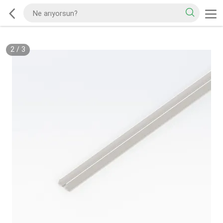
2
/
3