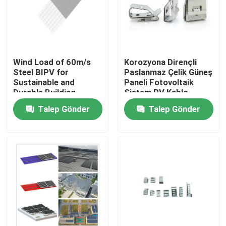
Wind Load of 60m/s
Korozyona Dirençli
Steel BIPV for
Paslanmaz Çelik Güneş
Sustainable and
Paneli Fotovoltaik
Durable Building
Sistem PV Kablo
Solutions
Sabitleme Klipsleri
Talep Gönder
Talep Gönder
Ev
Ürünler
videolar