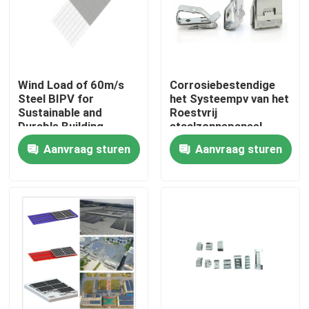
Wind Load of 60m/s
Corrosiebestendige
Steel BIPV for
het Systeempv van het
Sustainable and
Roestvrij
Durable Building
staalzonnepaneel
Solutions
Photovoltaic Kabel het
Aanvraag sturen
Aanvraag sturen
Bevestigen Klemmen
Huis
Producten
Video's