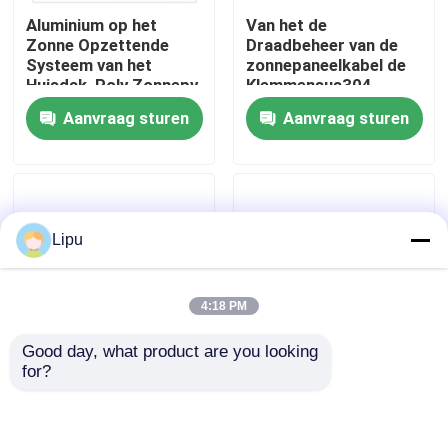
Aluminium op het
Van het de
Zonne Opzettende
Draadbeheer van de
VR toon
Systeem van het
zonnepaneelkabel de
Huisdak, Poly Zonnepv
Klemmensus304
Dak Opzettende
Organisator
Aanvraag sturen
Aanvraag sturen
Ongeveer ons
Systemen
Fabrieksreis
Lipu
Kwaliteitscontrole
4:18 PM
Contacteer ons
Good day, what product are you looking 
for?
Gevallen
Van het het
Natuurlijk
Zonnepaneel
Geanodiseerd het
Photovoltaic Systeem
Aluminium van het
van de
Zonnepaneel
zonnepv die systemen opzetten