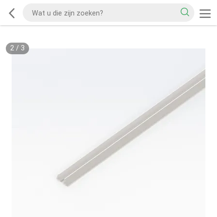
2
/
3