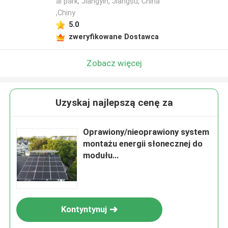
al park, Jiangyin, Jiangsu, China
,Chiny
5.0
zweryfikowane Dostawca
Zobacz więcej
Uzyskaj najlepszą cenę za
Oprawiony/nieoprawiony system
montażu energii słonecznej do
modułu
pionowego/krajobrazowego
Kontyntynuj