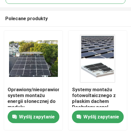
Polecane produkty
Oprawiony/nieoprawiony
Systemy montażu
Dom
system montażu
fotowoltaicznego z
energii słonecznej do
płaskim dachem
modułu
Pochylony panel
Produkty
pionowego/krajobrazowego
słoneczny 1200 mm
Wyślij zapytanie
Wyślij zapytanie
Szyna montażowa PV
MRA3
Filmy