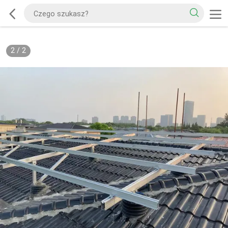
2
/
2