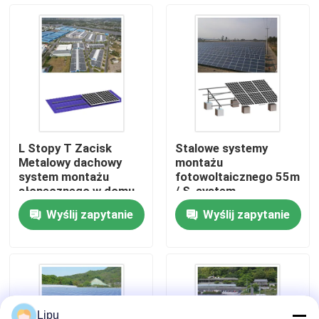
Pokaz VR
O nas
Wycieczka po fabryce
L Stopy T Zacisk
Stalowe systemy
Metalowy dachowy
montażu
Kontrola jakości
system montażu
fotowoltaicznego 55m
słonecznego w domu
/ S, system
MRA2-TD
fotowoltaiczny do
Wyślij zapytanie
Wyślij zapytanie
montażu na śrubie
Skontaktuj się z nami
MGC
Sprawy
Systemy montażu fotowoltaicznego słonecznego
Lipu