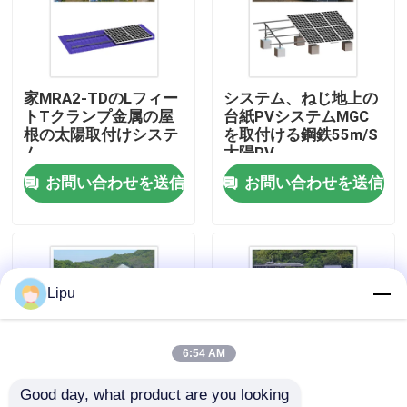
VRショー
家MRA2-TDのLフィー
システム、ねじ地上の
私達について
トTクランプ金属の屋
台紙PVシステムMGC
根の太陽取付けシステ
を取付ける鋼鉄55m/S
ム
太陽PV
工場旅行
お問い合わせを送信
お問い合わせを送信
品質管理
私達に連絡しなさい
Lipu
場合
6:54 AM
Good day, what product are you looking 
システムを取付ける太陽pv