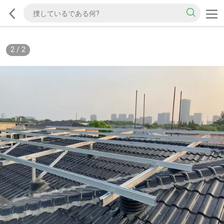
2
/
2