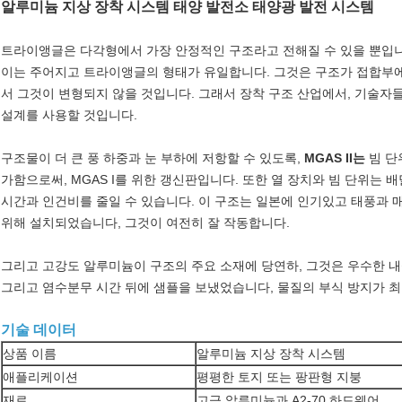
알루미늄 지상 장착 시스템 태양 발전소 태양광 발전 시스템
트라이앵글은 다각형에서 가장 안정적인 구조라고 전해질 수 있을 뿐입니다
이는 주어지고 트라이앵글의 형태가 유일합니다. 그것은 구조가 접합부에
서 그것이 변형되지 않을 것입니다. 그래서 장착 구조 산업에서, 기술자
설계를 사용할 것입니다.
구조물이 더 큰 풍 하중과 눈 부하에 저항할 수 있도록,
MGAS II는
빔 단
가함으로써, MGAS I를 위한 갱신판입니다. 또한 열 장치와 빔 단위는 
시간과 인건비를 줄일 수 있습니다. 이 구조는 일본에 인기있고 태풍과 매
위해 설치되었습니다, 그것이 여전히 잘 작동합니다.
그리고 고강도 알루미늄이 구조의 주요 소재에 당연하, 그것은 우수한 내
그리고 염수분무 시간 뒤에 샘플을 보냈었습니다, 물질의 부식 방지가 
기술 데이터
상품 이름
알루미늄 지상 장착 시스템
애플리케이션
평평한 토지 또는 팡판형 지붕
재료
고급 알루미늄과 A2-70 하드웨어