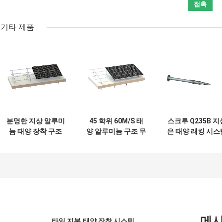
기타 제품
분명한 지상 알루미
45 학위 60M/S 태
스크루 Q235B 지
늄 태양 장착 구조
양 알루미늄 구조 무
은 태양 래킹 시스
88m/S PV 시스템
프레임형 PV 시스
2000 알루미늄 
템
양 구조를 탑재합
다
메
타일 지붕 태양 장착 시스템