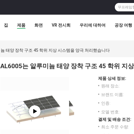
집
제품
화면
VR 전시회
우리에 대하여
공장 여행
미늄 태양 장착 구조 45 학위 지상 시스템을 양극 처리했습니다
AL6005는 알루미늄 태양 장착 구조 45 학위 
제품 상세 정보:
원래 장소:
브랜드 이름:
인증:
모델 번호:
결제 및 배송 조건:
최소 주문 수량: