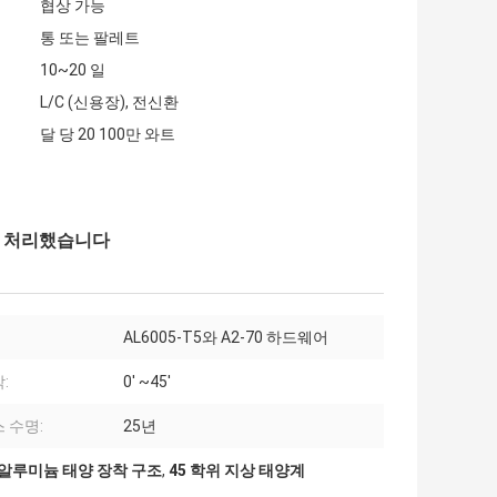
협상 가능
통 또는 팔레트
10~20 일
L/C (신용장), 전신환
달 당 20 100만 와트
양극 처리했습니다
AL6005-T5와 A2-70 하드웨어
:
0' ~45'
 수명:
25년
알루미늄 태양 장착 구조
,
45 학위 지상 태양계