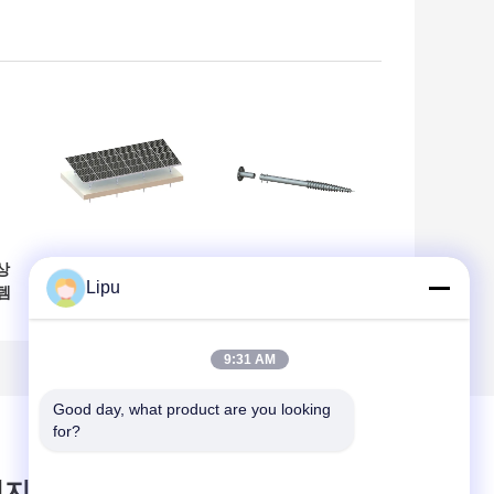
상
A2-70 알루미늄 태
Q235B HDG 조정할
Lipu
템
양 장착 구조 88m/S
수 있는 땅은 태양
태
지상 시스템
랙 나사 패널 구조물
니
을 탑재합니다
9:31 AM
Good day, what product are you looking 
for?
시지를 남겨주세요