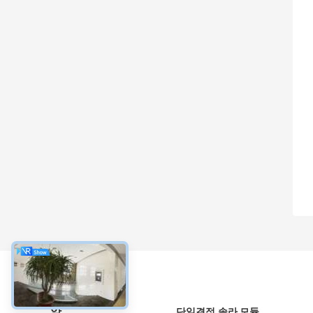
약
단일결정 솔라 모듈