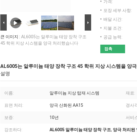
가격:
포장 세부 사항:
배달 시간:
지불 조건:
큰 이미지 :
AL6005는 알루미늄 태양 장착 구조
공급 능력:
45 학위 지상 시스템을 양극 처리했습니다
접촉
AL6005는 알루미늄 태양 장착 구조 45 학위 지상 시스템을 
설명
이름:
알루미늄 지상 탑재 시스템
재료:
표면 처리:
양극 산화된 AA15
경사각
보증:
10년
서비스
강조하다:
AL6005 알루미늄 태양 장착 구조
,
양극 처리된 