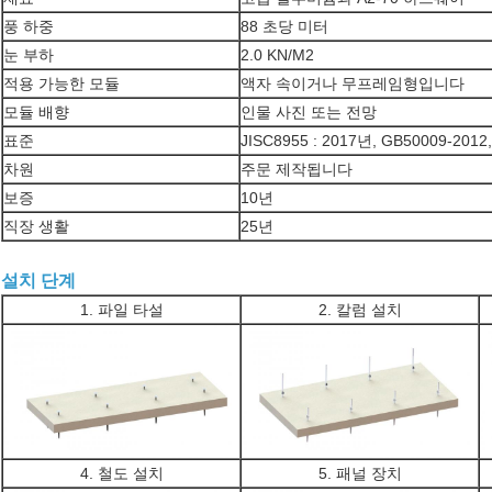
풍 하중
88 초당 미터
눈 부하
2.0 KN/M2
적용 가능한 모듈
액자 속이거나 무프레임형입니다
모듈 배향
인물 사진 또는 전망
표준
JISC8955 : 2017년, GB50009-2012
차원
주문 제작됩니다
보증
10년
직장 생활
25년
설치 단계
1. 파일 타설
2. 칼럼 설치
4. 철도 설치
5. 패널 장치