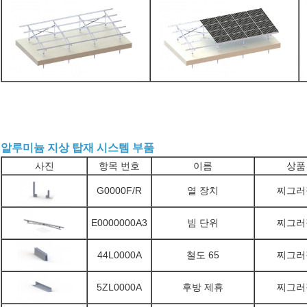
알루미늄 지상 탑재 시스템 부품
사진
항목 번호
이름
상품
G0000F/R
열 장치
찌그러
E0000000A3
빔 단위
찌그러
44L0000A
철도 65
찌그러
5ZL0000A
후방 제휴
찌그러