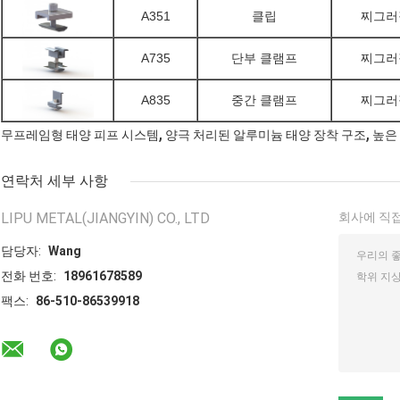
A351
클립
찌그러
A735
단부 클램프
찌그러
A835
중간 클램프
찌그러
,
,
무프레임형 태양 피프 시스템
양극 처리된 알루미늄 태양 장착 구조
높은
연락처 세부 사항
LIPU METAL(JIANGYIN) CO., LTD
회사에 직접
담당자:
Wang
전화 번호:
18961678589
팩스:
86-510-86539918