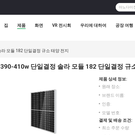
집
제품
화면
VR 전시회
우리에 대하여
공장 여행
 솔라 모듈 182 단일결정 규소 태양 전지
390-410w 단일결정 솔라 모듈 182 단일결정 규
제품 상세 정보:
원래 장소:
브랜드 이름:
인증:
모델 번호:
결제 및 배송 조건:
최소 주문 수량: