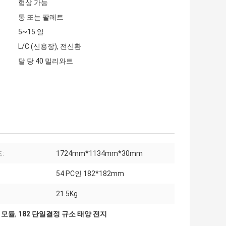
협상 가능
통 또는 팔레트
5~15 일
L/C (신용장), 전신환
달 당 40 밀리와트
:
1724mm*1134mm*30mm
54 PC인 182*182mm
21.5Kg
 모듈
,
182 단일결정 규소 태양 전지