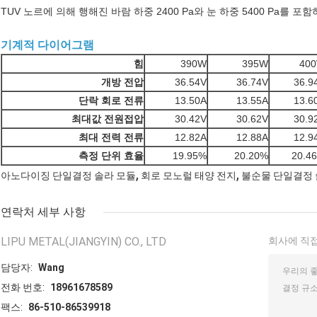
TUV 노르에 의해 행해진 바람 하중 2400 Pa와 눈 하중 5400 Pa를 포
기계적 다이어그램
힘
390W
395W
40
개방 전압
36.54V
36.74V
36.9
단락 회로 전류
13.50A
13.55A
13.6
최대값 전원접압
30.42V
30.62V
30.9
최대 전력 전류
12.82A
12.88A
12.9
측정 단위 효율
19.95%
20.20%
20.4
,
,
아노다이징 단일결정 솔라 모듈
회로 모노럴 태양 전지
불순물 단일결정 
연락처 세부 사항
LIPU METAL(JIANGYIN) CO., LTD
회사에 직접
담당자:
Wang
전화 번호:
18961678589
팩스:
86-510-86539918