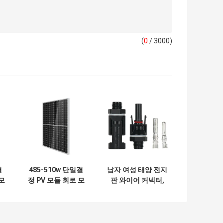
(
0
/ 3000)
결
485-510w 단일결
남자 여성 태양 전지
 모
정 PV 모듈 회로 모
판 와이어 커넥터,
노럴 태양 전지
MC4 광기전성 연결
182x182
기