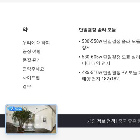
약
단일결정 솔라 모듈
530-550w 단일결정 솔라 모듈
우리에 대하여
정체
공장 여행
580-605w 단일결정 모듈 실리
품질 관리
미터 태양 전지
연락주세요
485-510w 단일결정 PV 모듈
사이트맵
태양 전지 182x182
경우
개인 정보 정책
| 중국 좋은