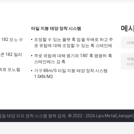
메
타일 지붕 태양 장착 시스템
 182 모노 수
조정할 수 있는 플랫 훅 업을 두배로 하고 주
로 유럽에 대해 조정할 수 있는 훅 스테인레
스 강 훅이 하락하세요
콘 182 밀리
주로 유럽에 대해 평기와 180' 훅 평평하 훅
스테인레스 강 훅
 회로 모노럴
가구 88m/S 타일 지붕 태양 장착 시스템
1.5KN/M2
 품질 태양 피프 장착 시스템 협력 업체.
© 2022 - 2026 Lipu Metal(Jiangyin) 