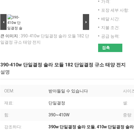
가격:
포장 세부 사항:
배달 시간:
지불 조건:
큰 이미지 :
390-410w 단일결정 솔라 모듈 182 단
공급 능력:
일결정 규소 태양 전지
접촉
390-410w 단일결정 솔라 모듈 182 단일결정 규소 태양 전지
설명
OEM:
받아들일 수 있습니다
사이즈
재료:
단일결정
셀:
힘:
390~410W
중량:
강조하다:
390w 단일결정 솔라 모듈
,
410w 단일결정 솔라