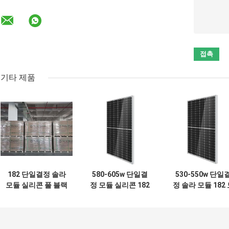
기타 제품
182 단일결정 솔라
580-605w 단일결
530-550w 단일
모듈 실리콘 풀 블랙
정 모듈 실리콘 182
정 솔라 모듈 182
판을 양극 처리하기
밀리미터 태양 전지
노 수정체