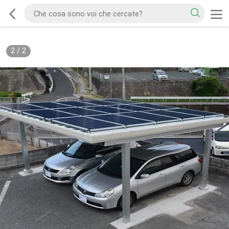
2
/
2