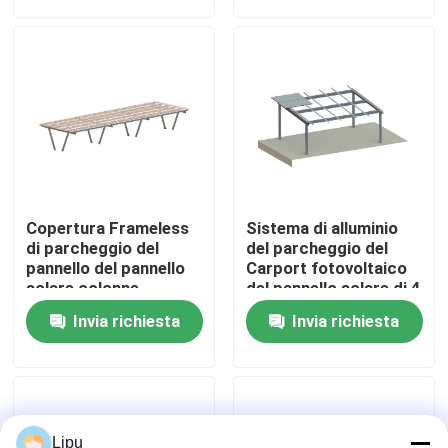
Manifestazione di VR
Circa noi
Giro della fabbrica
Copertura Frameless
Sistema di alluminio
Controllo di qualità
di parcheggio del
del parcheggio del
pannello del pannello
Carport fotovoltaico
solare colonne
del pannello solare di 4
d'acciaio del Carport
colonne
Contattici
Invia richiesta
Invia richiesta
delle doppie
Casi
pv solare che monta i sistemi
Lipu