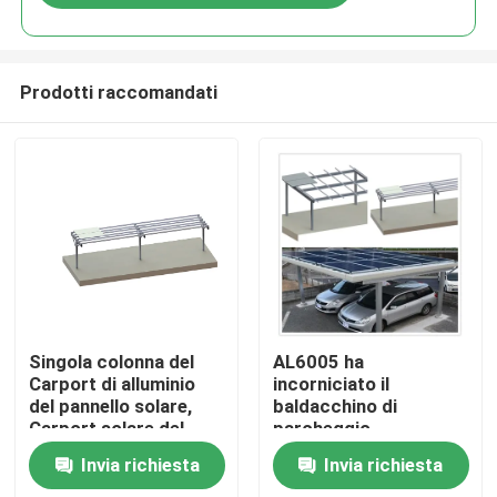
Prodotti raccomandati
Casa
Singola colonna del
AL6005 ha
Carport di alluminio
incorniciato il
del pannello solare,
baldacchino di
Prodotti
Carport solare del
parcheggio
baldacchino della
residenziale di
Invia richiesta
Invia richiesta
terra piana
alluminio del Carport
Video
del pannello solare