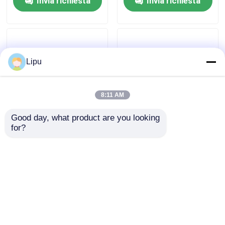
Invia richiesta
Invia richiesta
Lipu
8:11 AM
Good day, what product are you looking 
for?
Il sistema di Tin Metal
L supporto stante di
Roof Solar Mounting del
alluminio della cucitura
paesaggio ha
del metallo dei piedi del
anodizzato i supporti
tetto del sistema solare
del pannello per la
Frameless del
Invia richiesta
Invia richiesta
cucitura stante
montaggio
Casa
Circa noi
Contattaci
Desktop Site