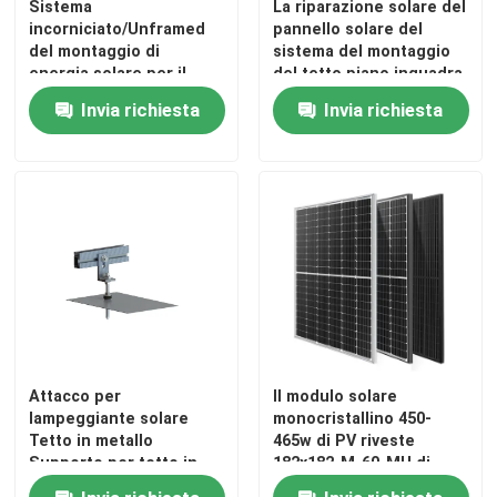
Sistema
La riparazione solare del
incorniciato/Unframed
pannello solare del
del montaggio di
sistema del montaggio
energia solare per il
del tetto piano inquadra
modulo paesaggio/del
i supporti di attacco di
Invia richiesta
Invia richiesta
ritratto
inclinazione del
pannello solare
Attacco per
Il modulo solare
lampeggiante solare
monocristallino 450-
Tetto in metallo
465w di PV riveste
Supporto per tetto in
182x182-M-60-MH di
latta solare fotovoltaico
pannelli