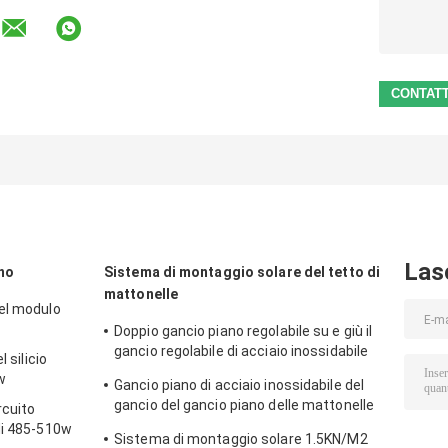
Las
no
Sistema di montaggio solare del tetto di
mattonelle
el modulo
Doppio gancio piano regolabile su e giù il
gancio regolabile di acciaio inossidabile
 silicio
del gancio pricipalmente per Europa
w
Gancio piano di acciaio inossidabile del
gancio del gancio piano delle mattonelle
rcuito
180° pricipalmente per Europa
di 485-510w
Sistema di montaggio solare 1.5KN/M2