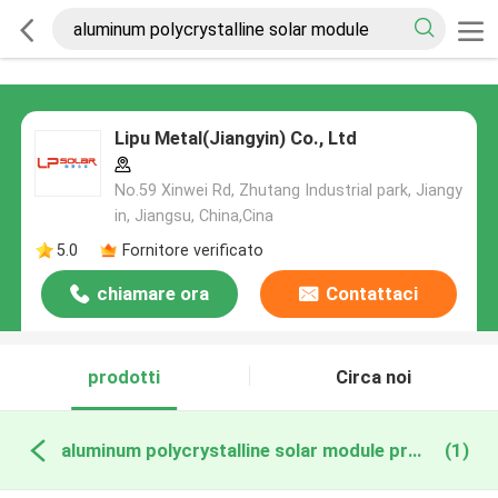
Lipu Metal(Jiangyin) Co., Ltd
No.59 Xinwei Rd, Zhutang Industrial park, Jiangy
in, Jiangsu, China,Cina
5.0
Fornitore verificato
chiamare ora
Contattaci
prodotti
Circa noi
aluminum polycrystalline solar module produzione online
(1)