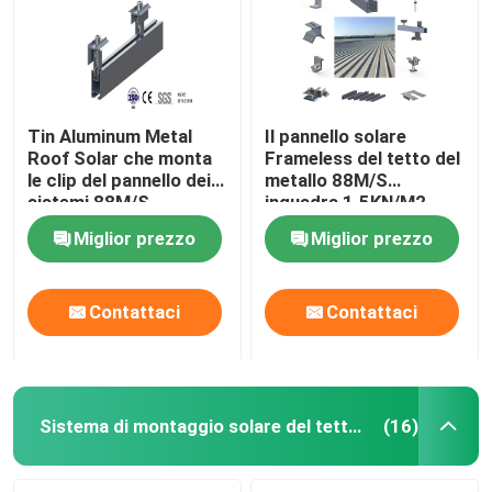
Tin Aluminum Metal
Il pannello solare
Roof Solar che monta
Frameless del tetto del
le clip del pannello dei
metallo 88M/S
sistemi 88M/S
inquadra 1.5KN/M2
ondulato
Miglior prezzo
Miglior prezzo
Contattaci
Contattaci
Casa
Prodotti
Sistema di montaggio solare del tetto di mattonelle
(16)
Video