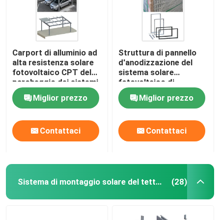
Carport di alluminio ad
Struttura di pannello
alta resistenza solare
d'anodizzazione del
fotovoltaico CPT del
sistema solare
parcheggio dei sistemi
fotovoltaico di
del montaggio di PV
alluminio di tormento
Miglior prezzo
Miglior prezzo
PFA
Contattaci
Contattaci
Sistema di montaggio solare del tetto del metallo
(28)