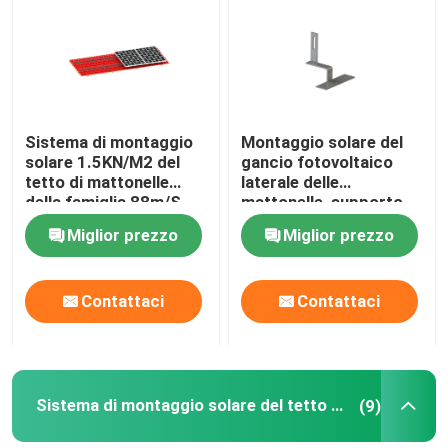
Manifestazione di VR
Circa noi
Sistema di montaggio
Montaggio solare del
solare 1.5KN/M2 del
gancio fotovoltaico
tetto di mattonelle
laterale delle
Giro della fabbrica
della famiglia 88m/S
mattonelle, supporto
solare delle mattonelle
Miglior prezzo
Miglior prezzo
AL6005
Controllo di qualità
Contattaci
Contattaci
Contattici
Casi
Sistema di montaggio solare del tetto piano
(9)
pv solare che monta i sistemi