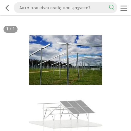
1
/
1