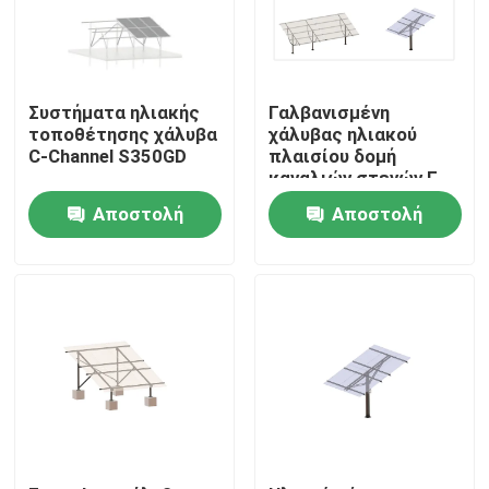
Συστήματα ηλιακής
Γαλβανισμένη
τοποθέτησης χάλυβα
χάλυβας ηλιακού
C-Channel S350GD
πλαισίου δομή
καναλιών στεγών Γ
επίγειων
Αποστολή
Αποστολή
τοποθετώντας
πλαισίων επίπεδη
ερώτησης
ερώτησης
Σπίτι
Προϊόντα
Βίντεο