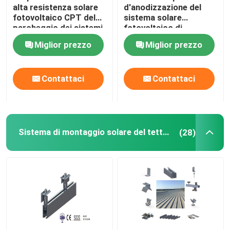
alta resistenza solare
d'anodizzazione del
fotovoltaico CPT del
sistema solare
parcheggio dei sistemi
fotovoltaico di
del montaggio di PV
alluminio di tormento
Miglior prezzo
Miglior prezzo
PFA
Contattaci
Contattaci
Sistema di montaggio solare del tetto del metallo
(28)