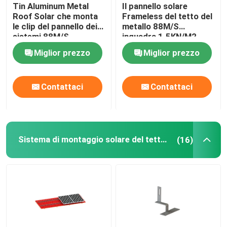
Tin Aluminum Metal
Il pannello solare
Roof Solar che monta
Frameless del tetto del
le clip del pannello dei
metallo 88M/S
sistemi 88M/S
inquadra 1.5KN/M2
ondulato
Miglior prezzo
Miglior prezzo
Contattaci
Contattaci
Sistema di montaggio solare del tetto di mattonelle
(16)
Casa
Prodotti
Video