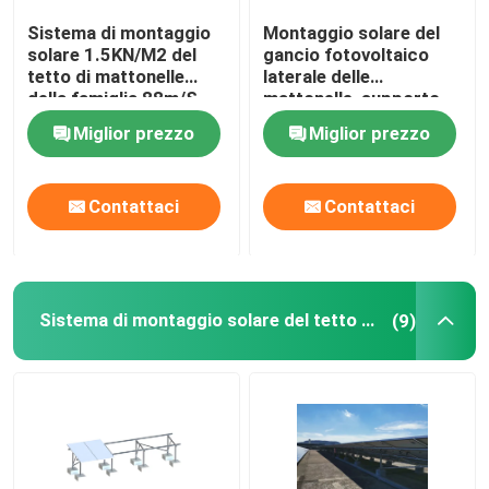
Sistema di montaggio
Montaggio solare del
solare 1.5KN/M2 del
gancio fotovoltaico
Manifestazione di VR
tetto di mattonelle
laterale delle
della famiglia 88m/S
mattonelle, supporto
solare delle mattonelle
Circa noi
Miglior prezzo
Miglior prezzo
AL6005
Giro della fabbrica
Contattaci
Contattaci
Controllo di qualità
Sistema di montaggio solare del tetto piano
(9)
Contattici
Casi
pv solare che monta i sistemi