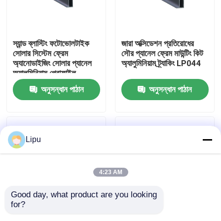
ভিআর শো
স্যান্ড ব্লাস্টিং ফটোভোলটাইক
জারা অক্সিডেশন প্রতিরোধের
সোলার সিস্টেম ফ্রেম
সৌর প্যানেল ফ্রেম মাউন্টিং কিট
আমাদের সম্পর্কে
অ্যানোডাইজিং সোলার প্যানেল
অ্যালুমিনিয়াম ট্র্যাকিং LP044
অ্যালুমিনিয়াম প্রোফাইল
LP048
অনুসন্ধান পাঠান
অনুসন্ধান পাঠান
কারখানা ভ্রমণ
মান নিয়ন্ত্রণ
Lipu
যোগাযোগ করুন
4:23 AM
মামলা
Good day, what product are you looking 
for?
সোলার পিভি মাউন্টিং সিস্টেম
ইলেক্ট্রোফোরেসিস
অক্সাইড অ্যালুমিনিয়াম সোলার