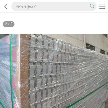
2
/
2