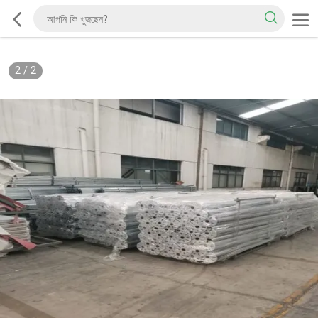
2
/
2