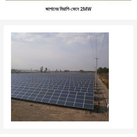
জাপানের মিয়াগি-কেনে 2MW