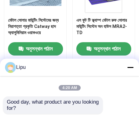
মেটাল সোলার মাউন্টিং সিস্টেমের জন্য
এল ফুট টি ক্ল্যাম্প মেটাল রুফ সোলার
নিরাপত্তা প্রকৃতি Catway ছাদ
মাউন্টিং সিস্টেম অন হাউস MRA2-
অ্যালুমিনিয়াম ওয়াকওয়ে
TD
অনুসন্ধান পাঠান
অনুসন্ধান পাঠান
Lipu
বাড়ি
আমাদের সম্পর্কে
আমাদের সাথে যোগাযোগ করুন
Desktop Site
সাইট ম্যাপ
Privacy Policy
4:20 AM
বাড়ি
Good day, what product are you looking 
for?
গুণ
সোলার পিভি মাউন্টিং সিস্টেম
চীন কারখানা.Copyright © 2026
Lipu Metal(Jiangyin) Co., Ltd. All Rights Reserved.
পণ্য
ভিডিও