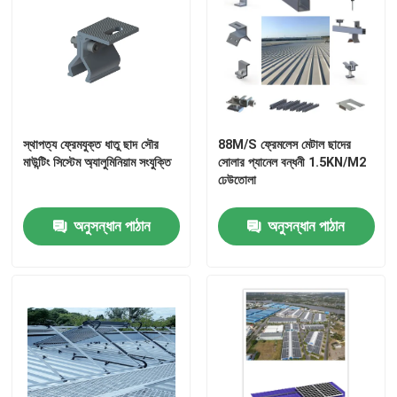
স্থাপত্য ফ্রেমযুক্ত ধাতু ছাদ সৌর
88M/S ফ্রেমলেস মেটাল ছাদের
মাউন্টিং সিস্টেম অ্যালুমিনিয়াম সংযুক্তি
সোলার প্যানেল বন্ধনী 1.5KN/M2
ঢেউতোলা
অনুসন্ধান পাঠান
অনুসন্ধান পাঠান