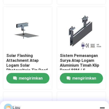
permintaan
permintaan
Pertunjukan VR
Tentang kami
Tur Pabrik
Solar Flashing
Sistem Pemasangan
Kontrol kualitas
Attachment Atap
Surya Atap Logam
Logam Solar
Aluminium Timah Klip
Photovoltaic Tin Roof
Panel 88M / S
Mount
Hubungi kami
mengirimkan
mengirimkan
permintaan
permintaan
Kasus
Sistem Pemasangan PV Surya
Lipu