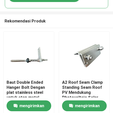
Rekomendasi Produk
Rumah
Baut Double Ended
A2 Roof Seam Clamp
Hanger Bolt Dengan
Standing Seam Roof
plat stainless steel
PV Mendukung
Produk
untuk atap metal
Photovoltaic Solar
dengan purlin kayu
Assembly
mengirimkan
mengirimkan
Video