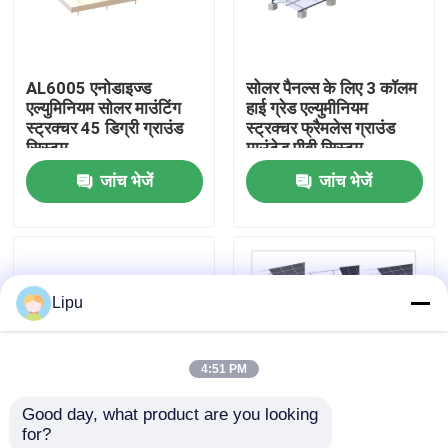
वीआर शो
AL6005 एनोडाइज्ड
सोलर पैनल्स के लिए 3 कॉलम
एल्युमिनियम सोलर माउंटिंग
हाई ग्रेड एल्युमीनियम
हमारे बारे में
स्ट्रक्चर 45 डिग्री ग्राउंड
स्ट्रक्चर फ्रैमलेस ग्राउंड
सिस्टम
माउंटेड पीवी सिस्टम
जांच भेजें
जांच भेजें
कारखाना भ्रमण
गुणवत्ता नियंत्रण
Lipu
संपर्क करें
4:51 PM
मामलों
Good day, what product are you looking 
for?
सोलर पीवी माउंटिंग सिस्टम
2x10 88m / S एल्युमिनियम
एल्युमिनियम फोटोवोल्टिक