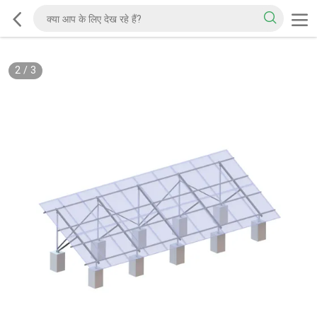
2
/
3