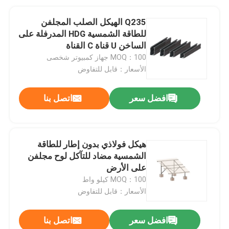
Q235 الهيكل الصلب المجلفن
للطاقة الشمسية HDG المدرفلة على
الساخن U قناة C القناة
MOQ：100 جهاز كمبيوتر شخصى
الأسعار：قابل للتفاوض
افضل سعر
اتصل بنا
هيكل فولاذي بدون إطار للطاقة
الشمسية مضاد للتآكل لوح مجلفن
على الأرض
MOQ：100 كيلو واط
الأسعار：قابل للتفاوض
افضل سعر
اتصل بنا