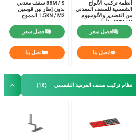
أنظمة تركيب الألواح
88M / S سقف معدني
الشمسية للسقف المعدني
بدون إطار بين قوسين
من القصدير والألومنيوم
1.5KN / M2 المموج
88M / S مقاطع
افضل سعر
افضل سعر
اتصل بنا
اتصل بنا
نظام تركيب سقف القرميد الشمسي
(16)