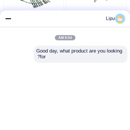
خارج الشبكة 3kw الألواح
4.6mm 7.9mm الكابلات
Lipu
الشمسية النظام
الشمسية التعادل ،
الكهروضوئي مونو بولي
Sus304 الفولاذ المقاوم
للصدأ Zip العلاقات
9:54 AM
لملحقات تركيب الألواح
افضل سعر
افضل سعر
الشمسية
Good day, what product are you looking 
for?
اتصل بنا
اتصل بنا
عرض المزيد
منزل
حول نا
اتصل بنا
Desktop Site
خريطة الموقع
Privacy Policy