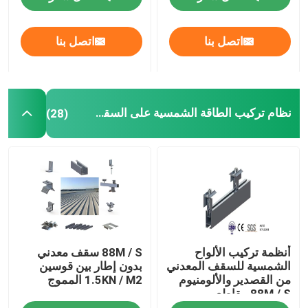
عرض الواقع الافتراضي
اتصل بنا
اتصل بنا
معلومات عنا
نظام تركيب الطاقة الشمسية على السقف المعدني
(28)
جولة في المعمل
رقابة جودة
اتصل بنا
أنظمة تركيب الألواح
88M / S سقف معدني
حالات
الشمسية للسقف المعدني
بدون إطار بين قوسين
من القصدير والألومنيوم
1.5KN / M2 المموج
88M / S مقاطع
أنظمة تركيب الطاقة الشمسية الكهروضوئية